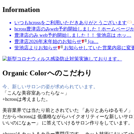
Information
いつもhcrossをご利用いただきありがとうございます
hcross豊津店のみweb予約開始しました！ホームページ
豊津店のみ web予約開始しました！！ 蛍池店は ホッ…
豊津店2026年末年始のお知らせ
[ca…
蛍池店よりお知らせ
お知らせしていた営業内容に変
Organic Colorへのこだわり
今、新しいサロンの姿が求められています。
「こんな美容室あったらな～」
+hcrossは考えました。
美容業界では当たり前とされていた 「ありとあらゆるモノ」
だから+hcrossは 低価格ながらハイクオリティーな新し
いいのになぁー」 に答えていけるサロン作りをしています。
+hcossは カット＆カラー専門店です。 カット技術において