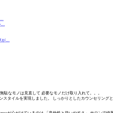
…
か…
更が…
 無駄なモノは見直して 必要なモノだけ取り入れて。。。
いサロンスタイルを実現しました。 しっかりとしたカウンセリング
+hcrossが心がけているのは 「意外性と扱いやすさ」 サロ