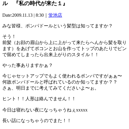
ル 『私の時代が来た１』
Date:2009.11.13 | 8:30｜
蛍池店
みな皆様、ポンパドールという髪型は知ってますか？
そう！
前髪（お顔の眉山から上に上がって来たらへんから髪を取り
ます）をあげてポコンとお山を作ってトップのあたりでピン
で留めてしまったら出来上がりのスタイル！！
やった事ありますかぁ？
今じゃセットアップでもよく使われるポンパですがぁぁ〜
何故ポンパドールと呼ばれているのか知ってますか？？
さぁ、明日までに考えてみてくださいよ〜ぉ。
ヒント！！人形は絡んでません！！
今日は寝れない夜になっちゃうねぇxxxxx
長い話になっちゃうのでまた！！