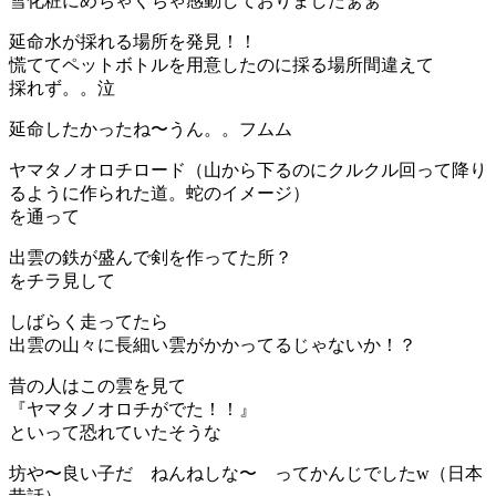
雪化粧にめちゃくちゃ感動しておりましたぁぁ
延命水が採れる場所を発見！！
慌ててペットボトルを用意したのに採る場所間違えて
採れず。。泣
延命したかったね〜うん。。フムム
ヤマタノオロチロード（山から下るのにクルクル回って降り
るように作られた道。蛇のイメージ）
を通って
出雲の鉄が盛んで剣を作ってた所？
をチラ見して
しばらく走ってたら
出雲の山々に長細い雲がかかってるじゃないか！？
昔の人はこの雲を見て
『ヤマタノオロチがでた！！』
といって恐れていたそうな
坊や〜良い子だ ねんねしな〜 ってかんじでしたw（日本