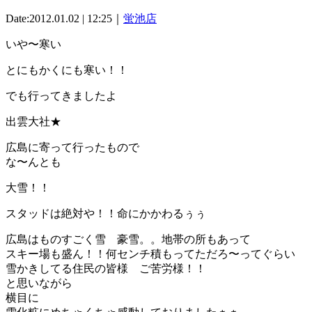
Date:2012.01.02 | 12:25｜
蛍池店
いや〜寒い
とにもかくにも寒い！！
でも行ってきましたよ
出雲大社★
広島に寄って行ったもので
な〜んとも
大雪！！
スタッドは絶対や！！命にかかわるぅぅ
広島はものすごく雪 豪雪。。地帯の所もあって
スキー場も盛ん！！何センチ積もってただろ〜ってぐらい
雪かきしてる住民の皆様 ご苦労様！！
と思いながら
横目に