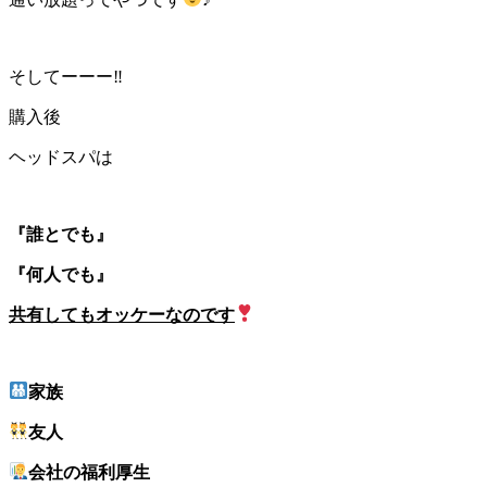
そしてーーー‼︎
購入後
ヘッドスパは
『誰とでも』
『何人でも』
共有してもオッケーなのです
家族
友人
会社の福利厚生