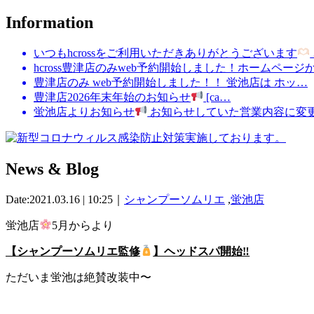
Information
いつもhcrossをご利用いただきありがとうございます
hcross豊津店のみweb予約開始しました！ホームページ
豊津店のみ web予約開始しました！！ 蛍池店は ホッ…
豊津店2026年末年始のお知らせ
[ca…
蛍池店よりお知らせ
お知らせしていた営業内容に変
News & Blog
Date:2021.03.16 | 10:25｜
シャンプーソムリエ
,
蛍池店
蛍池店
5月からより
【シャンプーソムリエ監修
】ヘッドスパ開始‼︎
ただいま蛍池は絶賛改装中〜