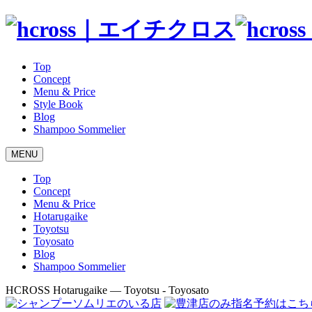
Top
Concept
Menu & Price
Style Book
Blog
Shampoo Sommelier
MENU
Top
Concept
Menu & Price
Hotarugaike
Toyotsu
Toyosato
Blog
Shampoo Sommelier
HCROSS
Hotarugaike — Toyotsu - Toyosato