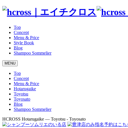
Top
Concept
Menu & Price
Style Book
Blog
Shampoo Sommelier
MENU
Top
Concept
Menu & Price
Hotarugaike
Toyotsu
Toyosato
Blog
Shampoo Sommelier
HCROSS
Hotarugaike — Toyotsu - Toyosato