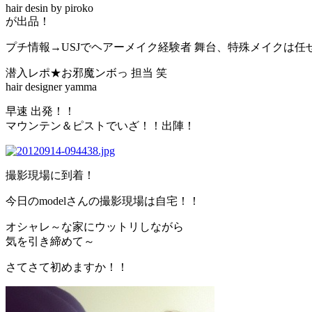
hair desin by piroko
が出品！
プチ情報→USJでヘアーメイク経験者 舞台、特殊メイクは任
潜入レポ★お邪魔ンボっ 担当 笑
hair designer yamma
早速 出発！！
マウンテン＆ピストでいざ！！出陣！
撮影現場に到着！
今日のmodelさんの撮影現場は自宅！！
オシャレ～な家にウットリしながら
気を引き締めて～
さてさて初めますか！！