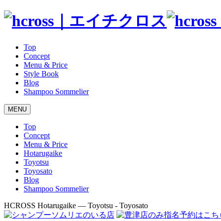
Top
Concept
Menu & Price
Style Book
Blog
Shampoo Sommelier
MENU
Top
Concept
Menu & Price
Hotarugaike
Toyotsu
Toyosato
Blog
Shampoo Sommelier
HCROSS
Hotarugaike — Toyotsu - Toyosato