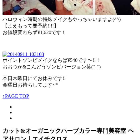
ハロウィン時期の特殊メイクもやっちゃいますよ(^^)
【まえもって要予約!!!!】
お値段変わらず¥1,620です！
ポイントゾンビメイクならば¥540です〜!!！
おおつか&こんどうゾンビバージョン笑(°_°)
本日木曜日にてお休みです!!
金曜日お待ちしてます~*
↑PAGE TOP
カット&オーガニックハーブカラー専門美容室 ヘ
アサロン｜エイチクロス