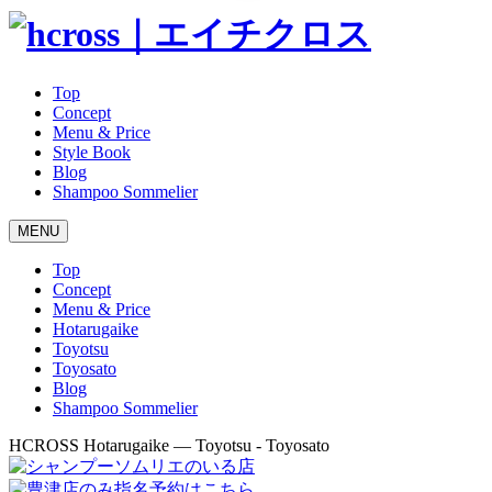
Top
Concept
Menu & Price
Style Book
Blog
Shampoo Sommelier
MENU
Top
Concept
Menu & Price
Hotarugaike
Toyotsu
Toyosato
Blog
Shampoo Sommelier
HCROSS
Hotarugaike — Toyotsu - Toyosato