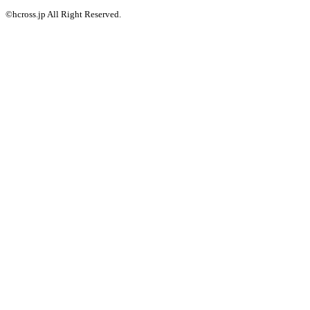
©hcross.jp All Right Reserved.