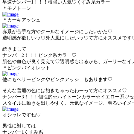
早速ナンバー1！！！根強い人気♡くすみ系カラー
＊モノトーン
＊カーキアッシュ
赤系が苦手な方やクールなイメージにしたいかた♡
透明感が欲しいッ♡外人風にしたいッ♡て方にオススメです
続きまして
ナンバー2！！！ピンク系カラー♡
肌色や血色が良く見えて♡透明感も出るから、ガーリーなイ
＊ピンクバイオレット
他にもベリーピンクやピンクアッシュもあります♡
そんな普通の色には飽きちゃったわーって方にオススメ♡
ナンバー3！！！個性的☆ハイトーンカラー☆イエロー系♡セ
スタイルに動きを出しやすく、元気なイメージ、明るいイメ
オシャレですね♡
男性に対しては
ナンバー1くすみ系