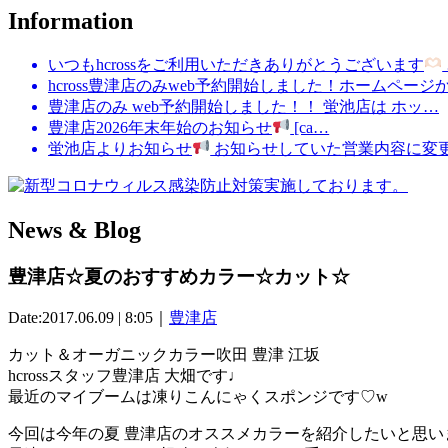
Information
いつもhcrossをご利用いただきありがとうございます
hcross豊津店のみweb予約開始しました！ホームページ
豊津店のみ web予約開始しました！！ 蛍池店は ホッ…
豊津店2026年末年始のお知らせ
[ca…
蛍池店よりお知らせ
お知らせしていた営業内容に変
News & Blog
豊津店☆夏のおすすめカラー☆カット☆
Date:2017.06.09 | 8:05｜
豊津店
カット＆オーガニックカラー吹田 豊津 江坂
hcrossスタッフ豊津店 大畑です♩
最近のマイブームは凍りこんにゃくスポンジです♡w
今回は今年の夏 豊津店のオススメカラーを紹介したいと思います