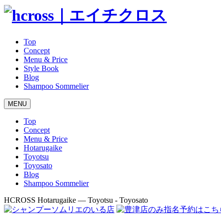
Top
Concept
Menu & Price
Style Book
Blog
Shampoo Sommelier
MENU
Top
Concept
Menu & Price
Hotarugaike
Toyotsu
Toyosato
Blog
Shampoo Sommelier
HCROSS
Hotarugaike — Toyotsu - Toyosato