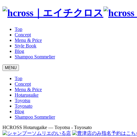
Top
Concept
Menu & Price
Style Book
Blog
Shampoo Sommelier
MENU
Top
Concept
Menu & Price
Hotarugaike
Toyotsu
Toyosato
Blog
Shampoo Sommelier
HCROSS
Hotarugaike — Toyotsu - Toyosato