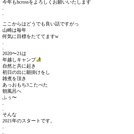
今年もhcrossをよろしくお願いいたします
.
.
ここからはどうでも良い話ですがっ
山崎は毎年
何気に目標をたててますw
.
.
2020〜21は
年越しキャンプ
自然と共に起き
初日の出に願掛けをし
雑煮を頂き
あっおもち3こたべた
朝風呂へ
ふぅ〜
.
.
そんな
2021年のスタートです。
.
.